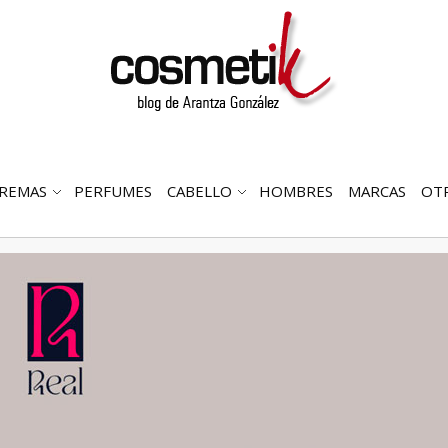
REMAS
PERFUMES
CABELLO
HOMBRES
MARCAS
OT
RIR
ABRIR
ABRIR
MENÚ
SUBMENÚ
SUBMENÚ