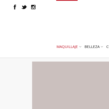
MAQUILLAJE
BELLEZA
C
ABRIR
AB
SUBMENÚ
SUB