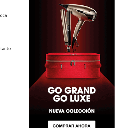
poca
 tanto