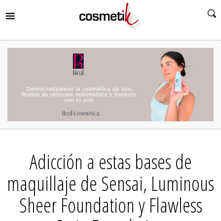
RIR
MENÚ
RIR
MENÚ
RIR
MENÚ
RIR
MENÚ
RIR
Adicción a estas bases de
MENÚ
RIR
MENÚ
maquillaje de Sensai, Luminous
Sheer Foundation y Flawless