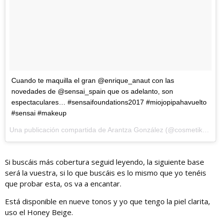
Cuando te maquilla el gran @enrique_anaut con las
novedades de @sensai_spain que os adelanto, son
espectaculares… #sensaifoundations2017 #miojopipahavuelto
#sensai #makeup
Una publicación compartida de
Arantza González
(@cosmetikblog) el
Si buscáis más cobertura seguid leyendo, la siguiente base
será la vuestra, si lo que buscáis es lo mismo que yo tenéis
que probar esta, os va a encantar.
Está disponible en nueve tonos y yo que tengo la piel clarita,
uso el Honey Beige.