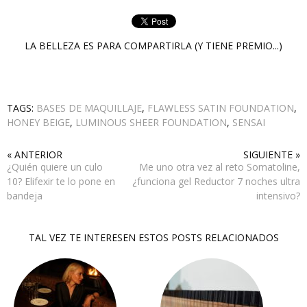
LA BELLEZA ES PARA COMPARTIRLA (Y TIENE PREMIO...)
TAGS:
BASES DE MAQUILLAJE
,
FLAWLESS SATIN FOUNDATION
,
HONEY BEIGE
,
LUMINOUS SHEER FOUNDATION
,
SENSAI
« ANTERIOR
SIGUIENTE »
¿Quién quiere un culo
Me uno otra vez al reto Somatoline,
10? Elifexir te lo pone en
¿funciona gel Reductor 7 noches ultra
bandeja
intensivo?
TAL VEZ TE INTERESEN ESTOS POSTS RELACIONADOS