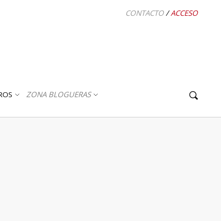
CONTACTO
/
ACCESO
ROS
ZONA BLOGUERAS
ABRIR
ABRIR
SUBMENÚ
SUBMENÚ