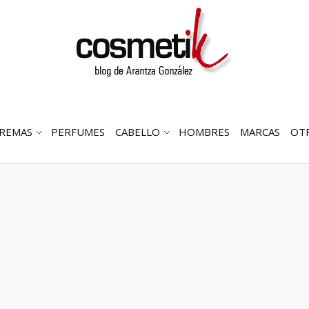
REMAS
PERFUMES
CABELLO
HOMBRES
MARCAS
OT
RIR
ABRIR
ABRIR
MENÚ
SUBMENÚ
SUBMENÚ