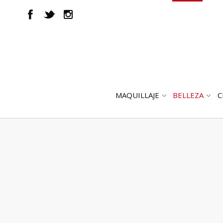
MAQUILLAJE
BELLEZA
C
ABRIR
AB
SUBMENÚ
SUB