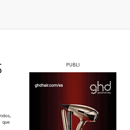
s
PUBLI
ridos,
y que