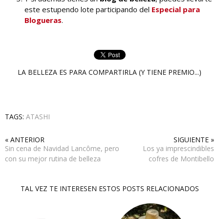
este estupendo lote participando del
Especial para
Blogueras
.
LA BELLEZA ES PARA COMPARTIRLA (Y TIENE PREMIO...)
TAGS:
ATASHI
« ANTERIOR
SIGUIENTE »
Sin cena de Navidad Lancôme, pero
Los ya imprescindibles
con su mejor rutina de belleza
cofres de Montibello
TAL VEZ TE INTERESEN ESTOS POSTS RELACIONADOS