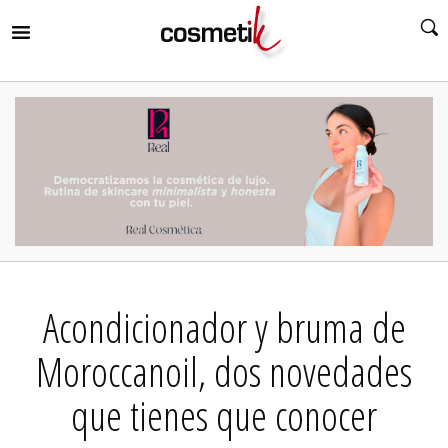
RIR
MENÚ
RIR
MENÚ
RIR
MENÚ
RIR
MENÚ
RIR
Acondicionador y bruma de
MENÚ
RIR
MENÚ
Moroccanoil, dos novedades
que tienes que conocer