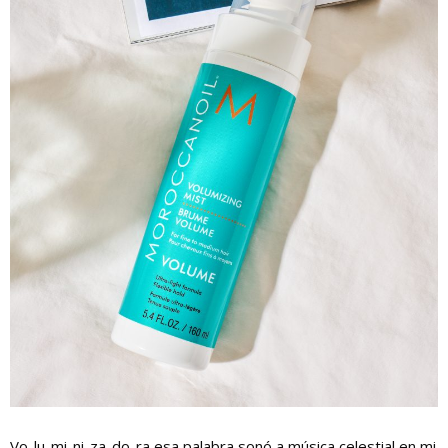
Vo-lu-mi-ni-za-do-ra esa palabra sonó a música celestial en mi