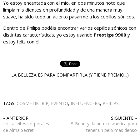
Yo estoy encantada con el mío, en dos minutos noto que
limpia mis dientes en profundidad y de una manera muy
suave, ha sido todo un acierto pasarme a los cepillos sónicos.
Dentro de Philips podéis encontrar varios cepillos sónicos con
distintas características, yo estoy usando
Prestige 9900
y
estoy feliz con él.
LA BELLEZA ES PARA COMPARTIRLA (Y TIENE PREMIO...)
TAGS:
COSMETIKTRIP
,
EVENTO
,
INFLUENCERS
,
PHILIPS
« ANTERIOR
SIGUIENTE »
Los aceites corporales
B-Beauty, la nutricosmética para
de Alma Secret
tener un pelo más denso