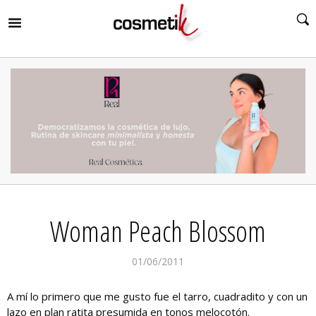
RIR
MENÚ
RIR
MENÚ
RIR
MENÚ
RIR
MENÚ
RIR
Woman Peach Blossom
MENÚ
RIR
MENÚ
01/06/2011
A mí lo primero que me gusto fue el tarro, cuadradito y con un
lazo en plan ratita presumida en tonos melocotón.