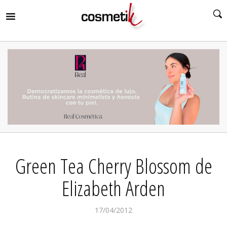
RIR
MENÚ
RIR
MENÚ
RIR
MENÚ
RIR
MENÚ
RIR
Green Tea Cherry Blossom de
MENÚ
RIR
MENÚ
Elizabeth Arden
17/04/2012