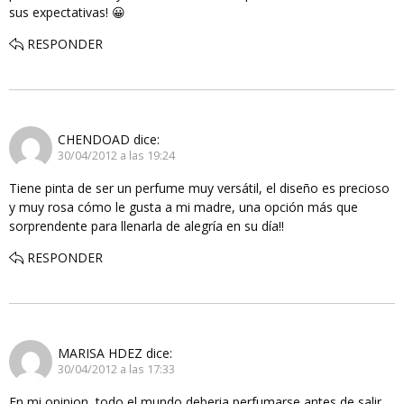
sus expectativas! 😀
RESPONDER
CHENDOAD
dice:
30/04/2012 a las 19:24
Tiene pinta de ser un perfume muy versátil, el diseño es precioso
y muy rosa cómo le gusta a mi madre, una opción más que
sorprendente para llenarla de alegría en su día!!
RESPONDER
MARISA HDEZ
dice:
30/04/2012 a las 17:33
En mi opinion, todo el mundo deberia perfumarse antes de salir