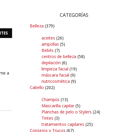
CATEGORÍAS
Belleza
(379)
NTES
aceites
(26)
ampollas
(5)
Bebés
(7)
centros de belleza
(58)
depilación
(6)
limpieza facial
(19)
ume a
máscara facial
(9)
nutricosmética
(9)
Cabello
(202)
Champús
(13)
Mascarilla capilar
(5)
Planchas de pelo o Stylers
(24)
Tintes
(3)
tratamientos capilares
(25)
Consejos y Trucos
(67)