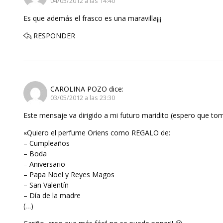
04/05/2012 a las 14:40
Es que además el frasco es una maravilla¡¡¡
RESPONDER
CAROLINA POZO
dice:
03/05/2012 a las 23:30
Este mensaje va dirigido a mi futuro maridito (espero que to
«Quiero el perfume Oriens como REGALO de:
– Cumpleaños
– Boda
– Aniversario
– Papa Noel y Reyes Magos
– San Valentín
– Día de la madre
(…)