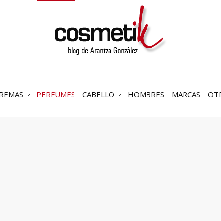
REMAS
PERFUMES
CABELLO
HOMBRES
MARCAS
OT
RIR
ABRIR
ABRIR
MENÚ
SUBMENÚ
SUBMENÚ