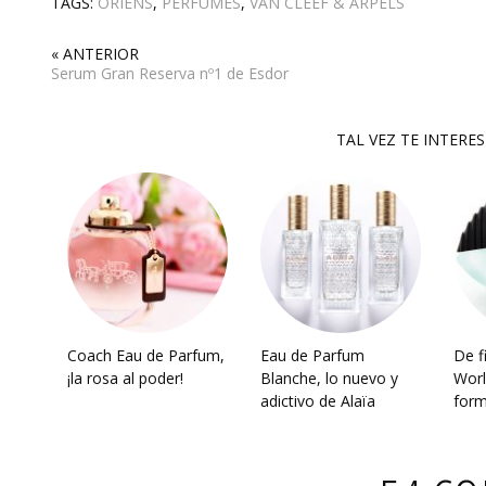
TAGS:
ORIENS
,
PERFUMES
,
VAN CLEEF & ARPELS
« ANTERIOR
Serum Gran Reserva nº1 de Esdor
TAL VEZ TE INTERE
Coach Eau de Parfum,
Eau de Parfum
De f
¡la rosa al poder!
Blanche, lo nuevo y
Worl
adictivo de Alaïa
form