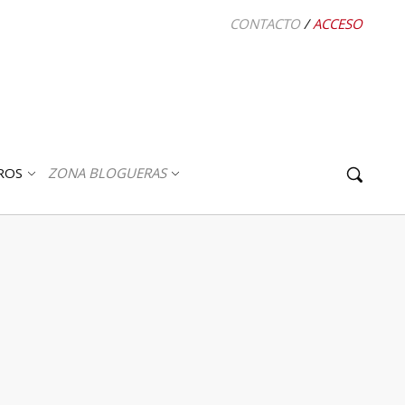
CONTACTO
/
ACCESO
ROS
ZONA BLOGUERAS
ABRIR
ABRIR
SUBMENÚ
SUBMENÚ