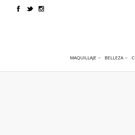
MAQUILLAJE
BELLEZA
C
ABRIR
AB
SUBMENÚ
SUB