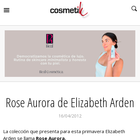
RIR
MENÚ
RIR
MENÚ
RIR
MENÚ
RIR
MENÚ
RIR
Rose Aurora de Elizabeth Arden
MENÚ
RIR
MENÚ
16/04/2012
La colección que presenta para esta primavera Elizabeth
Arden se llama
Rose Aurora.