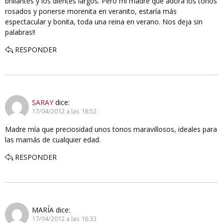
brillantes y los dientes largos. Pero mi madre que adora los tonos
rosados y ponerse morenita en veranito, estaría más
espectacular y bonita, toda una reina en verano. Nos deja sin
palabras!!
RESPONDER
SARAY
dice:
17/04/2012 a las 18:52
Madre mía que preciosidad unos tonos maravillosos, ideales para
las mamás de cualquier edad.
RESPONDER
MARÍA
dice:
17/04/2012 a las 16:33