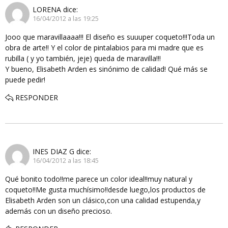
LORENA
dice:
16/04/2012 a las 19:25
Jooo que maravillaaaa!!! El diseño es suuuper coqueto!!!Toda un
obra de arte!! Y el color de pintalabios para mi madre que es
rubilla ( y yo también, jeje) queda de maravilla!!!
Y bueno, Elisabeth Arden es sinónimo de calidad! Qué más se
puede pedir!
RESPONDER
INES DIAZ G
dice:
16/04/2012 a las 18:45
Qué bonito todo!!me parece un color ideal!!muy natural y
coqueto!!Me gusta muchísimo!!desde luego,los productos de
Elisabeth Arden son un clásico,con una calidad estupenda,y
además con un diseño precioso.