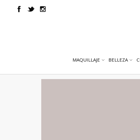
MAQUILLAJE
BELLEZA
C
ABRIR
AB
SUBMENÚ
SUB