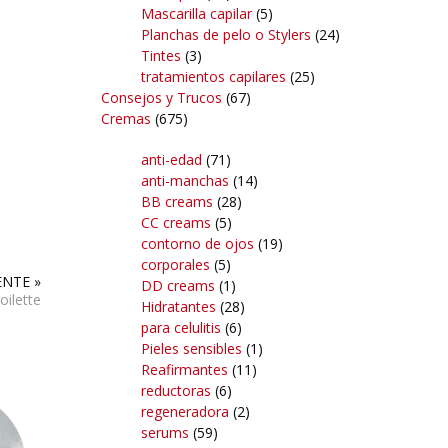
Mascarilla capilar
(5)
Planchas de pelo o Stylers
(24)
Tintes
(3)
tratamientos capilares
(25)
Consejos y Trucos
(67)
Cremas
(675)
anti-edad
(71)
anti-manchas
(14)
BB creams
(28)
CC creams
(5)
contorno de ojos
(19)
corporales
(5)
ENTE »
DD creams
(1)
oilette
Hidratantes
(28)
para celulitis
(6)
Pieles sensibles
(1)
Reafirmantes
(11)
reductoras
(6)
regeneradora
(2)
serums
(59)