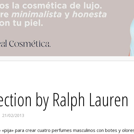
ection by Ralph Lauren
21/02/2013
o «pija» para crear cuatro perfumes masculinos con botes y olor