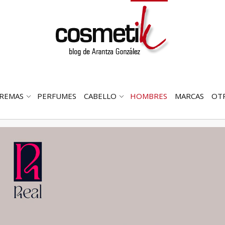
REMAS
PERFUMES
CABELLO
HOMBRES
MARCAS
OT
RIR
ABRIR
ABRIR
MENÚ
SUBMENÚ
SUBMENÚ