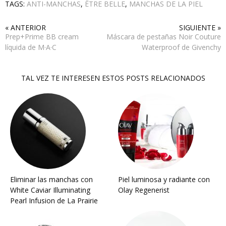
TAGS:
ANTI-MANCHAS
,
ÊTRE BELLE
,
MANCHAS DE LA PIEL
« ANTERIOR
SIGUIENTE »
Prep+Prime BB cream
Máscara de pestañas Noir Couture
líquida de M·A·C
Waterproof de Givenchy
TAL VEZ TE INTERESEN ESTOS POSTS RELACIONADOS
Eliminar las manchas con
Piel luminosa y radiante con
White Caviar Illuminating
Olay Regenerist
Pearl Infusion de La Prairie