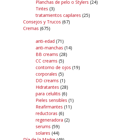
Planchas de pelo o Stylers
(24)
Tintes
(3)
tratamientos capilares
(25)
Consejos y Trucos
(67)
Cremas
(675)
anti-edad
(71)
anti-manchas
(14)
BB creams
(28)
CC creams
(5)
contorno de ojos
(19)
corporales
(5)
DD creams
(1)
Hidratantes
(28)
para celulitis
(6)
Pieles sensibles
(1)
Reafirmantes
(11)
reductoras
(6)
regeneradora
(2)
serums
(59)
solares
(44)
Día de la Madre
(49)