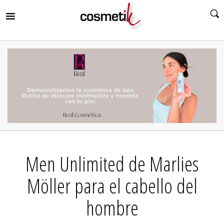
RIR
MENÚ
RIR
MENÚ
RIR
MENÚ
RIR
MENÚ
RIR
Men Unlimited de Marlies
MENÚ
RIR
MENÚ
Möller para el cabello del
hombre