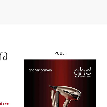
ra
PUBLI
olTec