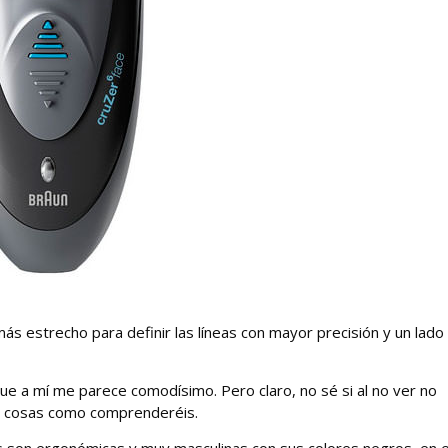
ás estrecho para definir las líneas con mayor precisión y un lad
ue a mí me parece comodísimo. Pero claro, no sé si al no ver no
as cosas como comprenderéis.
as son ergonómicas y muy masculinas con sus colores negros, en 