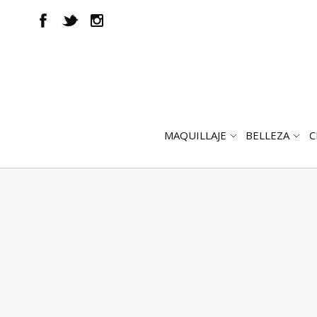
MAQUILLAJE
BELLEZA
C
ABRIR
AB
SUBMENÚ
SUB