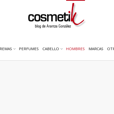
REMAS
PERFUMES
CABELLO
HOMBRES
MARCAS
OT
RIR
ABRIR
ABRIR
MENÚ
SUBMENÚ
SUBMENÚ