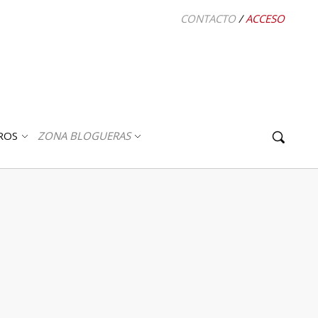
CONTACTO
/
ACCESO
ROS
ZONA BLOGUERAS
ABRIR
ABRIR
SUBMENÚ
SUBMENÚ