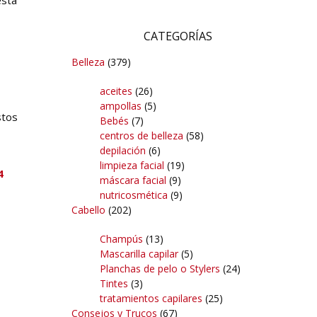
CATEGORÍAS
Belleza
(379)
aceites
(26)
ampollas
(5)
stos
Bebés
(7)
centros de belleza
(58)
depilación
(6)
limpieza facial
(19)
4
máscara facial
(9)
nutricosmética
(9)
Cabello
(202)
Champús
(13)
Mascarilla capilar
(5)
Planchas de pelo o Stylers
(24)
Tintes
(3)
tratamientos capilares
(25)
Consejos y Trucos
(67)