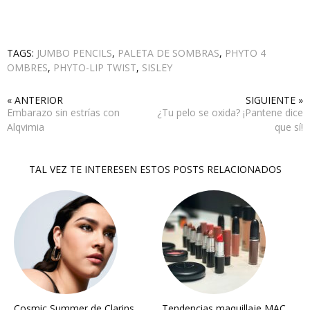
TAGS:
JUMBO PENCILS
,
PALETA DE SOMBRAS
,
PHYTO 4
OMBRES
,
PHYTO-LIP TWIST
,
SISLEY
« ANTERIOR
SIGUIENTE »
Embarazo sin estrías con
¿Tu pelo se oxida? ¡Pantene dice
Alqvimia
que sí!
TAL VEZ TE INTERESEN ESTOS POSTS RELACIONADOS
Cosmic Summer de Clarins
Tendencias maquillaje MAC