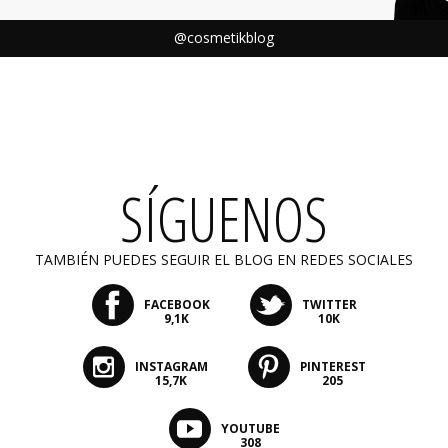
@cosmetikblog
SÍGUENOS
TAMBIÉN PUEDES SEGUIR EL BLOG EN REDES SOCIALES
FACEBOOK
TWITTER
9,1K
10K
INSTAGRAM
PINTEREST
15,7K
205
YOUTUBE
308