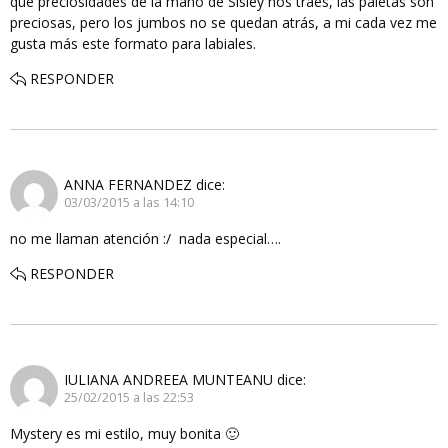
qué preciosidades de la mano de Sisley nos traes, las paletas son
preciosas, pero los jumbos no se quedan atrás, a mi cada vez me
gusta más este formato para labiales.
RESPONDER
ANNA FERNANDEZ
dice:
03/03/2015 a las 14:10
no me llaman atención :/ nada especial….
RESPONDER
IULIANA ANDREEA MUNTEANU
dice:
25/02/2015 a las 22:53
Mystery es mi estilo, muy bonita 🙂