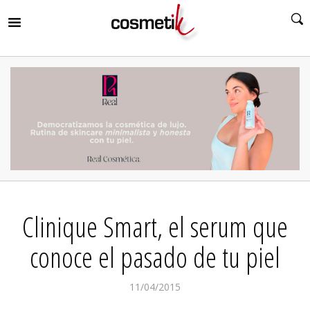
RIR
MENÚ
RIR
MENÚ
RIR
MENÚ
RIR
MENÚ
RIR
Clinique Smart, el serum que
MENÚ
RIR
MENÚ
conoce el pasado de tu piel
11/04/2015