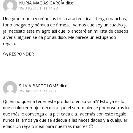
NURIA MACÍAS GARCÍA
dice:
19/04/2015 a las 14:28
Una gran marca y reúno las tres características tengo manchas,
tono apagado y pérdida de firmeza, vamos que soy un cuadro ja
ja, necesito este milagro así que lo anotaré en mi lista de deseos
a ver si alguien se da por aludido. Me parece un estupendo
regalo.
RESPONDER
SILVIA BARTOLOME
dice:
19/04/2015 a las 12:01
Quién no querría tener este producto en su vida?? Esto ya es lo
que cualquier mujer necesita que el serum piense por nosotras lo
que más le convenga a la piel cada dia.. además con este regalo
nunca fallamos ya que se adecua a las necesidades y a cualquier
edad!! Un regalo ideal para nuestras madres 🙂