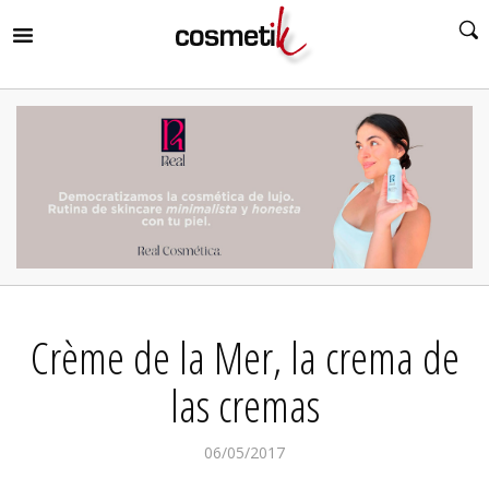
RIR
MENÚ
RIR
MENÚ
RIR
MENÚ
RIR
MENÚ
RIR
Crème de la Mer, la crema de
MENÚ
RIR
MENÚ
las cremas
06/05/2017