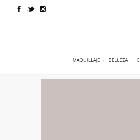
MAQUILLAJE
BELLEZA
C
ABRIR
AB
SUBMENÚ
SUB