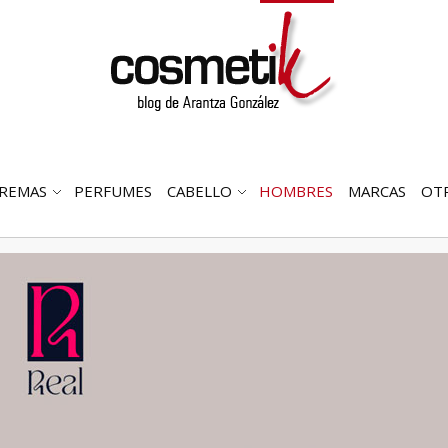
REMAS
PERFUMES
CABELLO
HOMBRES
MARCAS
OT
RIR
ABRIR
ABRIR
MENÚ
SUBMENÚ
SUBMENÚ