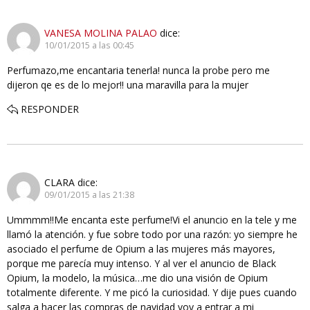
VANESA MOLINA PALAO
dice:
10/01/2015 a las 00:45
Perfumazo,me encantaria tenerla! nunca la probe pero me
dijeron qe es de lo mejor!! una maravilla para la mujer
RESPONDER
CLARA
dice:
09/01/2015 a las 21:38
Ummmm!!Me encanta este perfume!Vi el anuncio en la tele y me
llamó la atención. y fue sobre todo por una razón: yo siempre he
asociado el perfume de Opium a las mujeres más mayores,
porque me parecía muy intenso. Y al ver el anuncio de Black
Opium, la modelo, la música…me dio una visión de Opium
totalmente diferente. Y me picó la curiosidad. Y dije pues cuando
salga a hacer las compras de navidad voy a entrar a mi