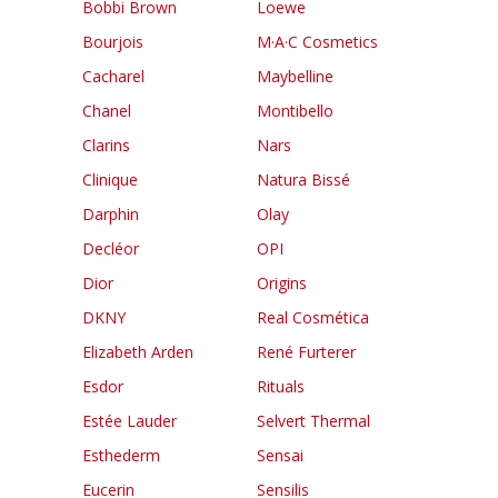
Bobbi Brown
Loewe
Bourjois
M·A·C Cosmetics
Cacharel
Maybelline
Chanel
Montibello
Clarins
Nars
Clinique
Natura Bissé
Darphin
Olay
Decléor
OPI
Dior
Origins
DKNY
Real Cosmética
Elizabeth Arden
René Furterer
Esdor
Rituals
Estée Lauder
Selvert Thermal
Esthederm
Sensai
Eucerin
Sensilis