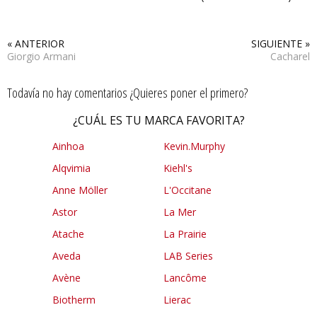
« ANTERIOR
SIGUIENTE »
Giorgio Armani
Cacharel
Todavía no hay comentarios ¿Quieres poner el primero?
¿CUÁL ES TU MARCA FAVORITA?
Ainhoa
Kevin.Murphy
Alqvimia
Kiehl's
Anne Möller
L'Occitane
Astor
La Mer
Atache
La Prairie
Aveda
LAB Series
Avène
Lancôme
Biotherm
Lierac