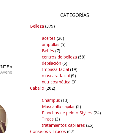
CATEGORÍAS
Belleza
(379)
aceites
(26)
ampollas
(5)
Bebés
(7)
centros de belleza
(58)
depilación
(6)
ENTE »
limpieza facial
(19)
 Avène
máscara facial
(9)
nutricosmética
(9)
Cabello
(202)
Champús
(13)
Mascarilla capilar
(5)
Planchas de pelo o Stylers
(24)
Tintes
(3)
tratamientos capilares
(25)
Consejos y Trucos
(67)