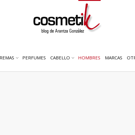
REMAS
PERFUMES
CABELLO
HOMBRES
MARCAS
OT
RIR
ABRIR
ABRIR
MENÚ
SUBMENÚ
SUBMENÚ