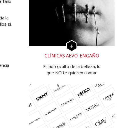
a-tán»
ía la
os sí.
CLÍNICAS AEVO: ENGAÑO
encia
El lado oculto de la belleza, lo
que NO te quieren contar