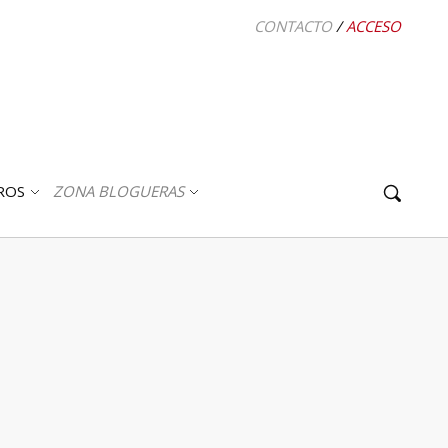
CONTACTO
/
ACCESO
ROS
ZONA BLOGUERAS
ABRIR
ABRIR
SUBMENÚ
SUBMENÚ