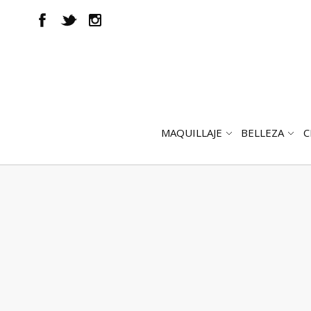
MAQUILLAJE
BELLEZA
C
ABRIR
AB
SUBMENÚ
SUB