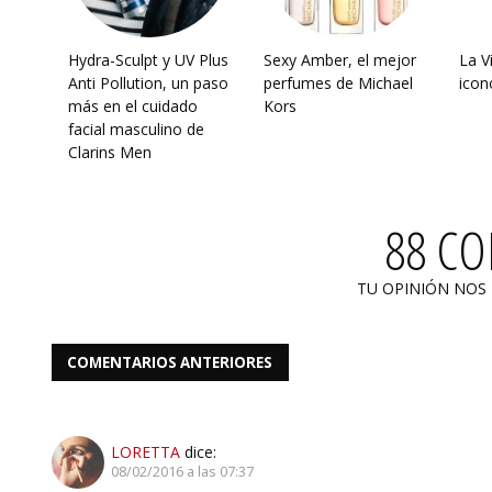
Hydra-Sculpt y UV Plus
Sexy Amber, el mejor
La V
Anti Pollution, un paso
perfumes de Michael
icon
más en el cuidado
Kors
facial masculino de
Clarins Men
88 C
TU OPINIÓN NOS
COMENTARIOS ANTERIORES
LORETTA
dice:
08/02/2016 a las 07:37