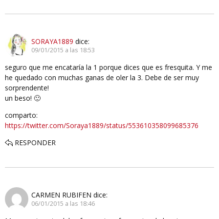
SORAYA1889
dice:
09/01/2015 a las 18:53
seguro que me encataría la 1 porque dices que es fresquita. Y me
he quedado con muchas ganas de oler la 3. Debe de ser muy
sorprendente!
un beso! 🙂
comparto:
https://twitter.com/Soraya1889/status/553610358099685376
RESPONDER
CARMEN RUBIFEN
dice:
06/01/2015 a las 18:46