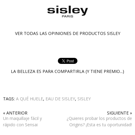
VER TODAS LAS OPINIONES DE PRODUCTOS
SISLEY
LA BELLEZA ES PARA COMPARTIRLA (Y TIENE PREMIO...)
TAGS:
A QUÉ HUELE
,
EAU DE SISLEY
,
SISLEY
« ANTERIOR
SIGUIENTE »
Un maquillaje fácil y
¿Quieres probar los productos de
rápido con Sensai
Origins? ¡Esta es tu oportunidad!