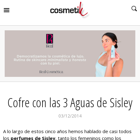
RIR
MENÚ
RIR
MENÚ
RIR
MENÚ
RIR
MENÚ
RIR
Cofre con las 3 Aguas de Sisley
MENÚ
RIR
MENÚ
03/12/2014
A lo largo de estos cinco años hemos hablado de casi todos
los
perfumes de Sisley
, tanto los femeninos como los