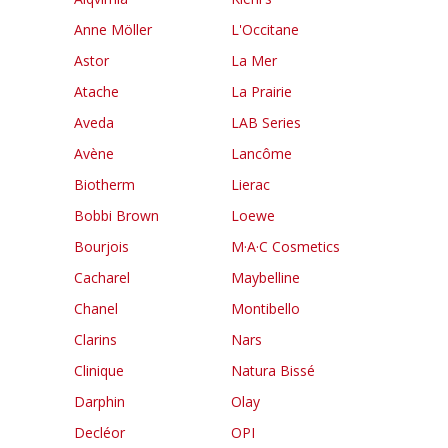
Anne Möller
L'Occitane
Astor
La Mer
Atache
La Prairie
Aveda
LAB Series
Avène
Lancôme
Biotherm
Lierac
Bobbi Brown
Loewe
Bourjois
M·A·C Cosmetics
Cacharel
Maybelline
Chanel
Montibello
Clarins
Nars
Clinique
Natura Bissé
Darphin
Olay
Decléor
OPI