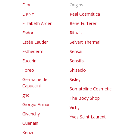
Dior
Origins
DKNY
Real Cosmética
Elizabeth Arden
René Furterer
Esdor
Rituals
Estée Lauder
Selvert Thermal
Esthederm
Sensai
Eucerin
Sensilis
Foreo
Shiseido
Germaine de
Sisley
Capuccini
Somatoline Cosmetic
ghd
The Body Shop
Giorgio Armani
Vichy
Givenchy
Yves Saint Laurent
Guerlain
Kenzo