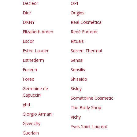
Decléor
OPI
Dior
Origins
DKNY
Real Cosmética
Elizabeth Arden
René Furterer
Esdor
Rituals
Estée Lauder
Selvert Thermal
Esthederm
Sensai
Eucerin
Sensilis
Foreo
Shiseido
Germaine de
Sisley
Capuccini
Somatoline Cosmetic
ghd
The Body Shop
Giorgio Armani
Vichy
Givenchy
Yves Saint Laurent
Guerlain