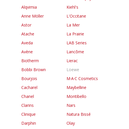
Alqvimia
Kiehl's
Anne Möller
L'Occitane
Astor
La Mer
Atache
La Prairie
Aveda
LAB Series
Avène
Lancôme
Biotherm
Lierac
Bobbi Brown
Loewe
Bourjois
M·A·C Cosmetics
Cacharel
Maybelline
Chanel
Montibello
Clarins
Nars
Clinique
Natura Bissé
Darphin
Olay