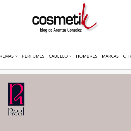
REMAS
PERFUMES
CABELLO
HOMBRES
MARCAS
OT
RIR
ABRIR
ABRIR
MENÚ
SUBMENÚ
SUBMENÚ