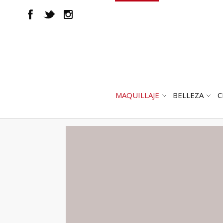
MAQUILLAJE
BELLEZA
C
ABRIR
AB
SUBMENÚ
SUB